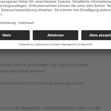
lle Angebote für Kindergärten, Schulen und andere Gruppen. Hier
das Alter der TeilnehmerInnen angepasst werden. Informieren Sie
ebote, die man für Klassen, Kindergärten oder Jugendgruppen
eresse werden hier die Workshops gestaltet.
Und das schon in ganz jungem Alter. Nach einer kurzen
ellung wird selber gewerkelt.
nd gibt es den Eintritt, fachliche Betreuung und die
 Kultur in der Begegnung auseinanderzusetzen, eignen sich die