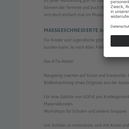
Zu jeder Ausstellung gibt es zudem individue
können die Termine und auch die Passung an 
sich doch einfach mal im Museum!
MASSGESCHNEIDERTE ANGEBOTE
Für Kinder und Jugendliche gibt es tolle Ang
buchen kann. Je nach Alter, Fähigkeit und Int
Das KiTa-Atelier
Neugierig machen auf Kunst und Kreativität. 
Bildbetrachtung eines Originals aus der Ausst
Für eine Gebühr von 4,00 € pro Kindergartenki
Materialkosten.
Workshops für Schulen und andere Gruppen
Um Schüler zu motivieren, sich mit Kunst und