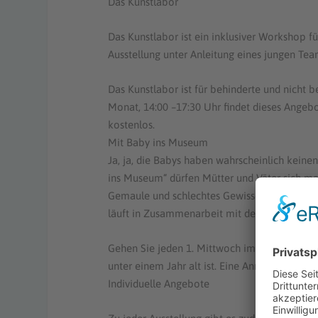
Das Kunstlabor
Das Kunstlabor ist ein inklusiver Workshop 
Ausstellung unter Anleitung eines jungen Tea
Das Kunstlabor ist für behinderte und nicht 
Monat, 14:00 –17:30 Uhr findet dieses Angebo
kostenlos.
Mit Baby ins Museum
Ja, ja, die Babys haben wahrscheinlich keinen
ins Museum“ dürfen Mütter und Väter sich mal
Gemaule und schlechtes Gewissen, wenn die K
läuft in Zusammenarbeit mit der Katholischen
Gehen Sie jeden 1. Mittwoch im Monat zwisc
unter einem Jahr alt ist. Eine Anmeldung ist 
Individuelle Angebote