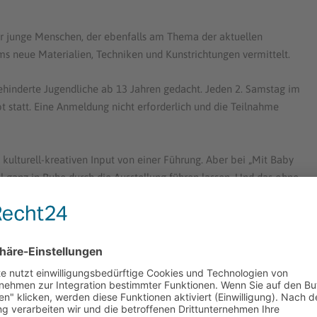
für junge Menschen, der ebenfalls am Thema der aktuellen
ms neue Materialien, Techniken und Kunstrichtungen vermittelt.
behinderte Jugendliche ab 13 Jahren gedacht. Jeden 2. Samstag im
t statt. Eine Anmeldung nicht erforderlich und die Teilnahme
 kulturell-kreativen Input von einer Führung. Aber bei „Mit Baby
 ganz in Ruhe durch die Ausstellung führen lassen. Und das ohne
leinen schreien oder gestillt werden müssen. Die ganze Aktion
 Familienbildungsstätte.
hen 10:30 – 12:00 Uhr mit Ihrem „Baby ins Museum“, solange es
erwünscht.