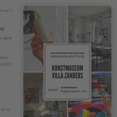
rbung (*)
RS
in ganz
 Sack
nd DIY-
ist so