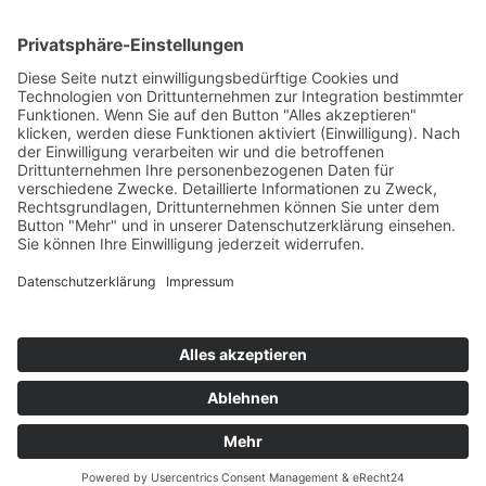
happybabyness.com | © 2026. Konzept & Umsetzung:
Kühe im Netz
GmbH
| Alle Rechte vorbehalten.
Impressum
|
Datenschutz
|
AGB
|
Kontakt