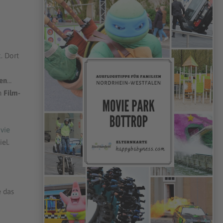
k
. Dort
en
…
n
Film-
vie
el.
e das