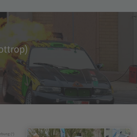
ttrop)
rbung (*)