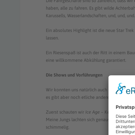
Die Fahrgeschäfte sind so zahlreich, dass wir
haben, alle zu fahren. Es gibt wilde Achterb
Karussells, Wasserlandschaften, und, und, und
Ein absolutes Highlight ist die neue Star Tre
lassen.
Ein Riesenspaß ist auch der Ritt in einem B
eine willkommene Abkühlung garantiert.
Die Shows und Vorführungen
Wir konnten uns natürlich auch die mega Sho
es gibt aber noch etliche andere.
Zuerst schauten wir
Ice Age – Keine Zeit für 
Meine Jungs lachten sich genauso wie ich üb
schimmelig.