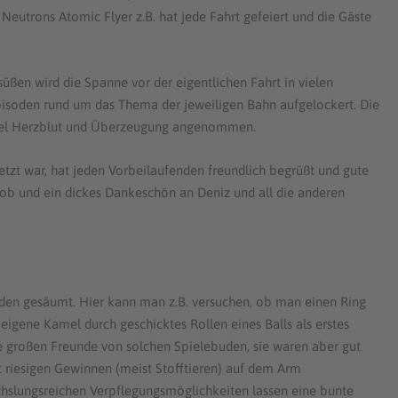
Neutrons Atomic Flyer z.B. hat jede Fahrt gefeiert und die Gäste
ßen wird die Spanne vor der eigentlichen Fahrt in vielen
pisoden rund um das Thema der jeweiligen Bahn aufgelockert. Die
viel Herzblut und Überzeugung angenommen.
tzt war, hat jeden Vorbeilaufenden freundlich begrüßt und gute
 Lob und ein dickes Dankeschön an Deniz und all die anderen
uden gesäumt. Hier kann man z.B. versuchen, ob man einen Ring
igene Kamel durch geschicktes Rollen eines Balls als erstes
ne großen Freunde von solchen Spielebuden, sie waren aber gut
t riesigen Gewinnen (meist Stofftieren) auf dem Arm
chslungsreichen Verpflegungsmöglichkeiten lassen eine bunte