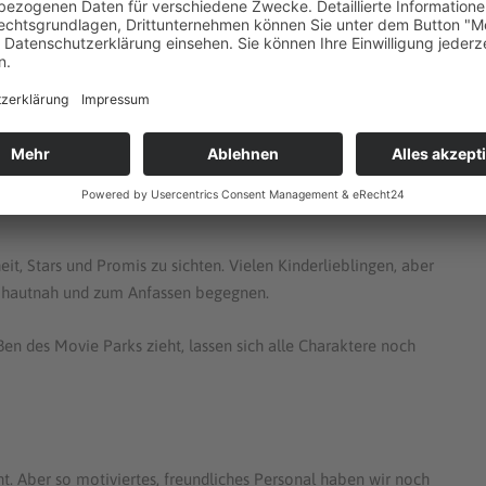
Stuntshow. In einer großen Arena wird eine atemberaubende
en aus dem Stunt-Team sind völlig verrückt! Eindeutig!!
 Es ist schon erstaunlich, was man mit einem Auto so alles anstellen
ighlight unseres Besuchs im
Movie Park
. So etwas wird einem in
, Stars und Promis zu sichten. Vielen Kinderlieblingen, aber
hautnah und zum Anfassen begegnen.
ßen des Movie Parks zieht, lassen sich alle Charaktere noch
ht. Aber so motiviertes, freundliches Personal haben wir noch