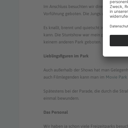
Im Anschluss besuchten wir direkt noch die 
Vorführung geboten. Die Jungs und das Mädch
Es knallt, brennt und quietscht in einer Tour.
kann. Die Stuntshow war mein persönliches H
keinem anderen Park geboten.
Lieblingsfiguren im Park
Auch außerhalb der Shows hat man Gelegenheit
auch Filmlegenden kann man im
Movie Park
Spätestens bei der Parade, die durch die Stra
einmal bewundern.
Das Personal
Wir haben ja schon viele Freizeitparks besuc