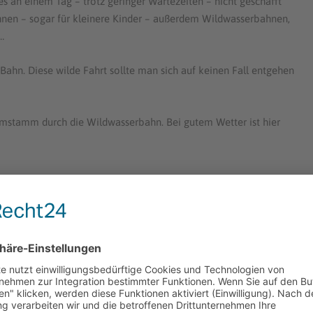
 es an einem Tag – trotz geringer Wartezeiten – nicht geschafft
ahnen – sogar für kleinere Kinder – außerdem Wildwasserbahnen,
…
k Bahn. Diese wilde Fahrt sollte man sich auf keinen Fall entgehen
aumstamm durch die Wildwasserbahn. Bei gutem Wetter ist hier
ws nicht entgehen lassen. Wir haben zwei Vorführungen gesehen,
Nüsse
als 4D-Film und haben uns so richtig durchrütteln lassen.
er das dusselige Eichhörnchen auf der Suche nach der Nuss