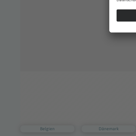
Belgien
Dänemark