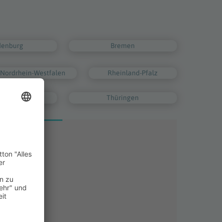
denburg
Bremen
Nordrhein-Westfalen
Rheinland-Pfalz
g-Holstein
Thüringen