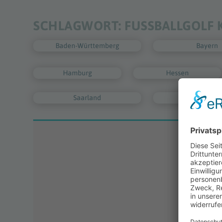
SCHLAGWORT:
FUSSBALLGOLF K
Baden-Württemberg
Bayern
Hamburg
Hessen
Saarland
Sachsen