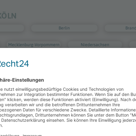
ÖLN
Berlin
Bran
Mecklenburg-Vorpommern
Niedersachsen
Sachsen-Anhalt
Schleswi