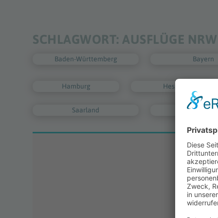
SCHLAGWORT:
AUSFLÜGE NRW
Baden-Württemberg
Bayern
Hamburg
Hessen
Saarland
Sachsen