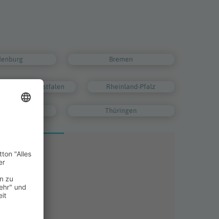
denburg
Bremen
Nordrhein-Westfalen
Rheinland-Pfalz
g-Holstein
Thüringen