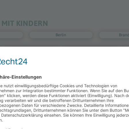
 MIT KINDERN
Berlin
Bran
Mecklenburg-Vorpommern
Niedersachsen
Sachsen-Anhalt
Schleswi